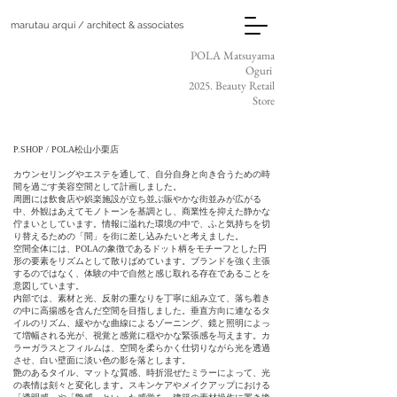
marutau arqui / architect & associates
POLA Matsuyama
Oguri
2025. Beauty Retail
Store
P.SHOP / POLA松山小栗店
カウンセリングやエステを通して、自分自身と向き合うための時
間を過ごす美容空間として計画しました。
周囲には飲食店や娯楽施設が立ち並ぶ賑やかな街並みが広がる
中、外観はあえてモノトーンを基調とし、商業性を抑えた静かな
佇まいとしています。情報に溢れた環境の中で、ふと気持ちを切
り替えるための「間」を街に差し込みたいと考えました。
空間全体には、POLAの象徴であるドット柄をモチーフとした円
形の要素をリズムとして散りばめています。ブランドを強く主張
するのではなく、体験の中で自然と感じ取れる存在であることを
意図しています。
内部では、素材と光、反射の重なりを丁寧に組み立て、落ち着き
の中に高揚感を含んだ空間を目指しました。垂直方向に連なるタ
イルのリズム、緩やかな曲線によるゾーニング、鏡と照明によっ
て増幅される光が、視覚と感覚に穏やかな緊張感を与えます。カ
ラーガラスとフィルムは、空間を柔らかく仕切りながら光を透過
させ、白い壁面に淡い色の影を落とします。
艶のあるタイル、マットな質感、時折混ぜたミラーによって、光
の表情は刻々と変化します。スキンケアやメイクアップにおける